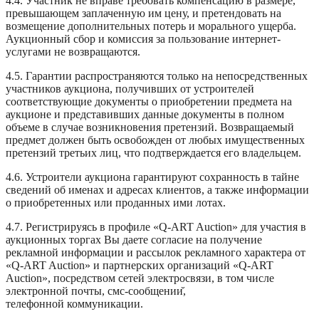
4.4. Участник не вправе требовать компенсацию в размере,
превышающем заплаченную им цену, и претендовать на
возмещение дополнительных потерь и морального ущерба.
Аукционный сбор и комиссия за пользование интернет-
услугами не возвращаются.
4.5. Гарантии распространяются только на непосредственных
участников аукциона, получивших от устроителей
соответствующие документы о приобретении предмета на
аукционе и представивших данные документы в полном
объеме в случае возникновения претензий. Возвращаемый
предмет должен быть освобожден от любых имущественных
претензий третьих лиц, что подтверждается его владельцем.
4.6. Устроители аукциона гарантируют сохранность в тайне
сведений об именах и адресах клиентов, а также информации
о приобретенных или проданных ими лотах.
4.7. Регистрируясь в профиле «Q-ART Auction» для участия в
аукционных торгах Вы даете согласие на получение
рекламной информации и рассылок рекламного характера от
«Q-ART Auction» и партнерских организаций «Q-ART
Auction», посредством сетей электросвязи, в том числе
электронной почты, смс-сообщении
,
телефонной
коммуникации
.