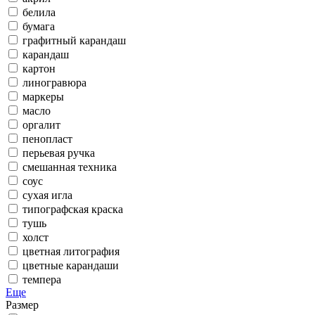
белила
бумага
графитный карандаш
карандаш
картон
линогравюра
маркеры
масло
оргалит
пенопласт
перьевая ручка
смешанная техника
соус
сухая игла
типографская краска
тушь
холст
цветная литография
цветные карандаши
темпера
Еще
Размер