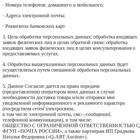
· Номера телефонов: домашнего и мобильного;
· Адреса электронной почты;
· Реквизиты банковских карт
3. Цель обработки персональных данных: обработка входящих
заявок физических лиц в целях обратной связи; обработка
входящих заявок физических лиц в целях консультирования о
предоставляемых услугах.
4. Обработка вышеуказанных персональных данных будет
осуществляться путем смешанной обработки персональных
данных.
5. Данное Согласие дается на право передачи
(предоставления) оператором моих данных в случае
необходимости доставки товара и/или отправки мне
уведомлений информационного и рекламного характера
(посредством сетеи
электросвязи
,
в
том
числе
электронной
почты
,
смс
—
сообщении
,
телефонной
коммуникации
),
в
том
числе
:
ОБЩЕСТВО
С
ОГРАНИЧЕННОЙ
ОТВЕТСТВЕННОСТЬЮ
С
ФГУП
«ПОЧТА
РОССИИ»
,
а
также
партнёрам
ИП Гриднева
Наталья Федоровна («Q-ART Auction»).