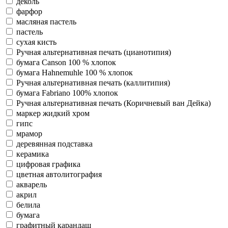
деколь
фарфор
масляная пастель
пастель
сухая кисть
Ручная альтернативная печать (цианотипия)
бумага Canson 100 % хлопок
бумага Hahnemuhle 100 % хлопок
Ручная альтернативная печать (каллитипия)
бумага Fabriano 100% хлопок
Ручная альтернативная печать (Коричневый ван Дейка)
маркер жидкий хром
гипс
мрамор
деревянная подставка
керамика
цифровая графика
цветная автолитография
акварель
акрил
белила
бумага
графитный карандаш