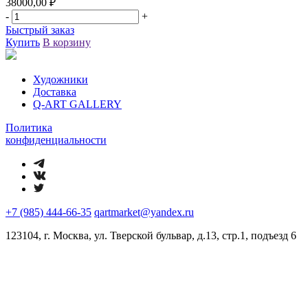
38000,00
₽
-
+
Быстрый заказ
Купить
В корзину
Художники
Доставка
Q-ART GALLERY
Политика
конфиденциальности
+7 (985) 444-66-35
qartmarket@yandex.ru
123104, г. Москва, ул. Тверской бульвар, д.13, стр.1, подъезд 6